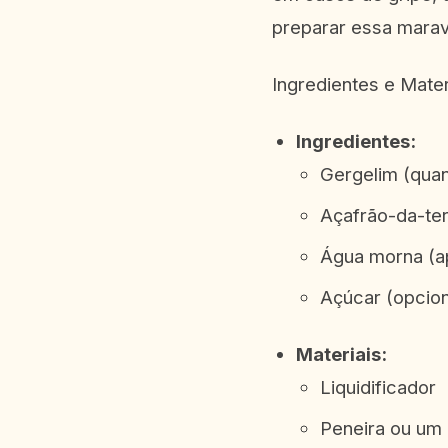
preparar essa maravi
Ingredientes e Mater
Ingredientes:
Gergelim (quan
Açafrão-da-te
Água morna (ap
Açúcar (opcion
Materiais:
Liquidificador
Peneira ou um 