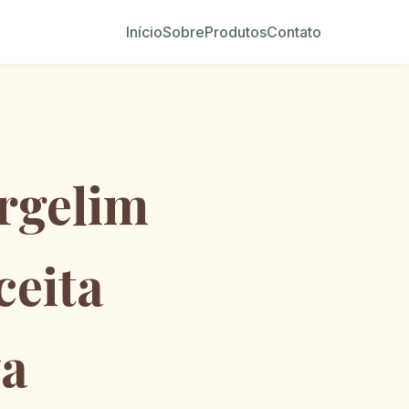
Início
Sobre
Produtos
Contato
rgelim
ceita
va