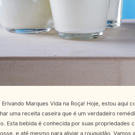
l Erivando Marques Vida na Roça! Hoje, estou aqui c
har uma receita caseira que é um verdadeiro remédio 
o. Esta bebida é conhecida por suas propriedades c
tosse, e até mesmo para aliviar a rouquidão. Vamos