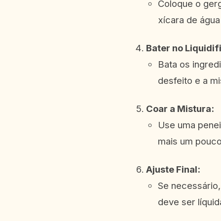
Coloque o gerg
xícara de águ
Bater no Liquidif
Bata os ingred
desfeito e a m
Coar a Mistura:
Use uma peneir
mais um pouco 
Ajuste Final:
Se necessário, 
deve ser líquid